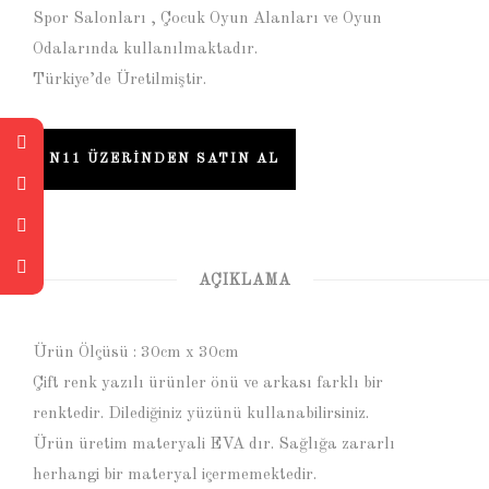
Spor Salonları , Çocuk Oyun Alanları ve Oyun
Odalarında kullanılmaktadır.
Türkiye’de Üretilmiştir.
N11 ÜZERINDEN SATIN AL
AÇIKLAMA
Ürün Ölçüsü : 30cm x 30cm
Çift renk yazılı ürünler önü ve arkası farklı bir
renktedir. Dilediğiniz yüzünü kullanabilirsiniz.
Ürün üretim materyali EVA dır. Sağlığa zararlı
herhangi bir materyal içermemektedir.