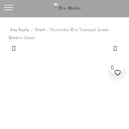
Ana Sayfa
/
Genel
/ Hayvanlar Eva Yumuşak Zemin
Minderi 13mm
Harfler Eva Yumuşak Zemin Minderi 
Meyv
Product navigation